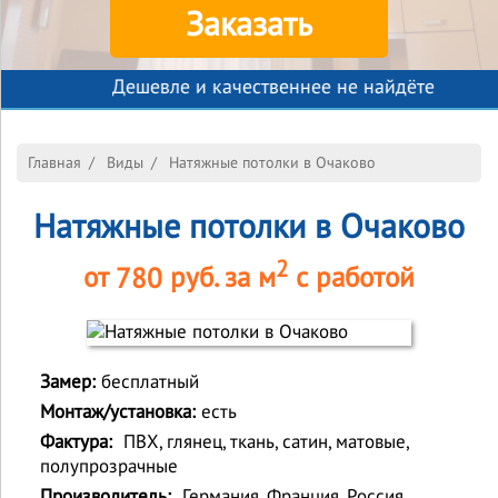
Заказать
Дешевле и качественнее не найдёте
Главная
/
Виды
/
Натяжные потолки в Очаково
Натяжные потолки в Очаково
2
от
780
руб. за м
с работой
Замер:
бесплатный
Монтаж/установка:
есть
Фактура:
ПВХ, глянец, ткань, сатин, матовые,
полупрозрачные
Производитель:
Германия, Франция, Россия,