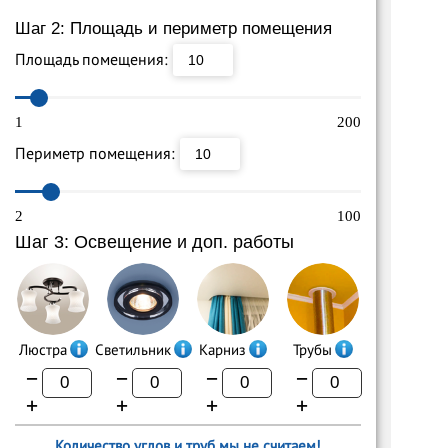
Шаг 2: Площадь и периметр помещения
Площадь помещения:
1
200
Периметр помещения:
2
100
Шаг 3: Освещение и доп. работы
Люстра
Светильник
Карниз
Трубы
−
−
−
−
+
+
+
+
Количество углов и труб мы не считаем!