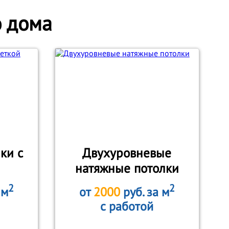
о дома
ки с
Двухуровневые
натяжные потолки
2
2
 м
от
2000
руб. за м
с работой