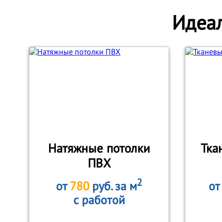
Идеал
Натяжные потолки
Тка
ПВХ
2
от
780
руб. за м
о
с работой