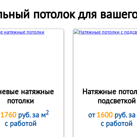
ьный потолок для вашег
невые натяжные
Натяжные потол
потолки
подсветкой
2
т
1760
руб. за м
от
1600
руб. за
с работой
с работой