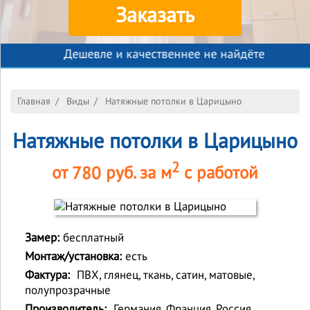
Заказать
Дешевле и качественнее не найдёте
Главная
/
Виды
/
Натяжные потолки в Царицыно
Натяжные потолки в Царицыно
2
от
780
руб. за м
с работой
Замер:
бесплатный
Монтаж/установка:
есть
Фактура:
ПВХ, глянец, ткань, сатин, матовые,
полупрозрачные
Производитель:
Германия, Франция, Россия,