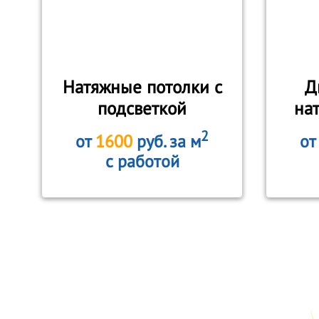
Натяжные потолки с
Д
подсветкой
на
2
от
1600
руб. за м
о
с работой