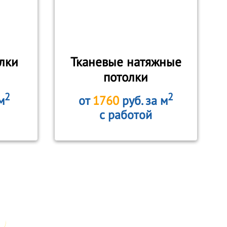
лки
Тканевые натяжные
потолки
2
2
м
от
1760
руб. за м
с работой