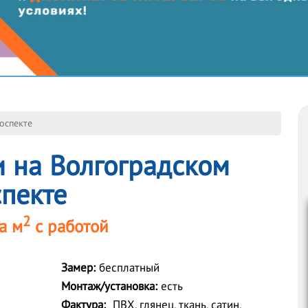
оспекте
 на Волгоградском
пекте
2
а м
с работой
Замер:
бесплатный
Монтаж/установка:
есть
Фактура:
ПВХ, глянец, ткань, сатин,