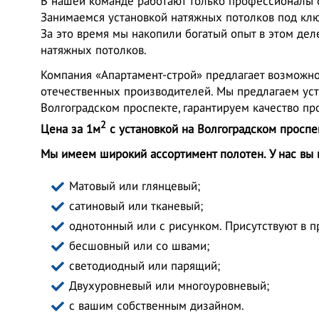
В нашей команде работают только профессионалы с
Занимаемся установкой натяжных потолков под клю
За это время мы накопили богатый опыт в этом де
натяжных потолков.
Компания «Апартамент-строй» предлагает возможно
отечественных производителей. Мы предлагаем уст
Волгоградском проспекте, гарантируем качество пр
2
Цена за 1м
с установкой на Волгоградском проспек
Мы имеем широкий ассортимент полотен. У нас вы 
Матовый или глянцевый;
сатиновый или тканевый;
однотонный или с рисунком. Присутствуют в 
бесшовный или со швами;
светодиодный или парящий;
Двухуровневый или многоуровневый;
с вашим собственным дизайном.