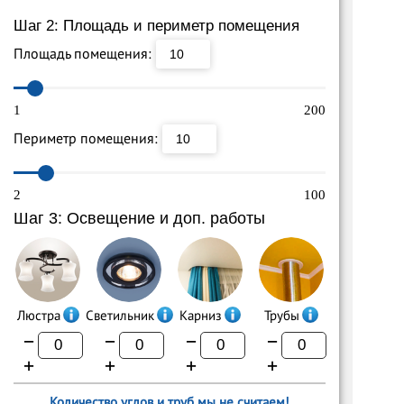
Шаг 2: Площадь и периметр помещения
Площадь помещения:
1
200
Периметр помещения:
2
100
Шаг 3: Освещение и доп. работы
Люстра
Светильник
Карниз
Трубы
−
−
−
−
+
+
+
+
Количество углов и труб мы не считаем!