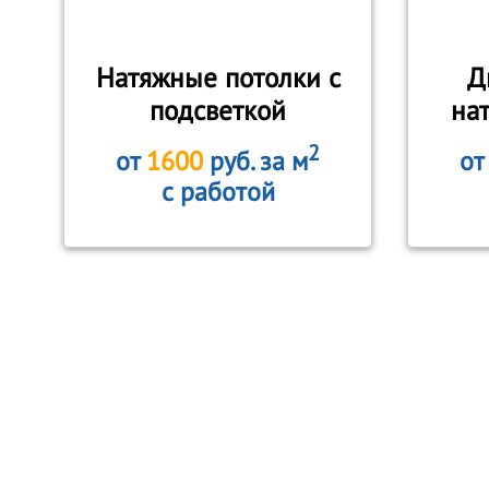
Натяжные потолки с
Д
подсветкой
на
2
от
1600
руб. за м
о
с работой