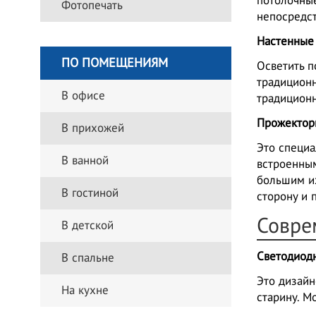
потолочные
Фотопечать
непосредст
Настенные
ПО ПОМЕЩЕНИЯМ
Осветить 
традиционн
В офисе
традицион
Прожекто
В прихожей
Это специа
В ванной
встроенны
большим и
В гостиной
сторону и 
Совре
В детской
Светодиод
В спальне
Это дизайн
На кухне
старину. М