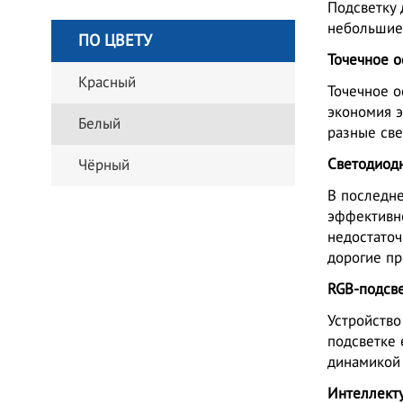
Подсветку 
небольшие
ПО ЦВЕТУ
Точечное 
Красный
Точечное о
экономия э
Белый
разные св
Светодиод
Чёрный
В последн
эффективно
недостаточ
дорогие пр
RGB-подсв
Устройство
подсветке 
динамикой 
Интеллект