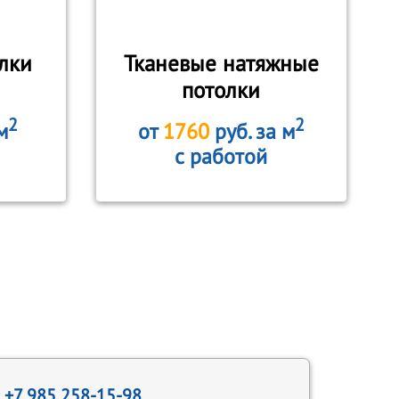
лки
Тканевые натяжные
потолки
2
2
м
от
1760
руб. за м
с работой
:
+7 985 258-15-98