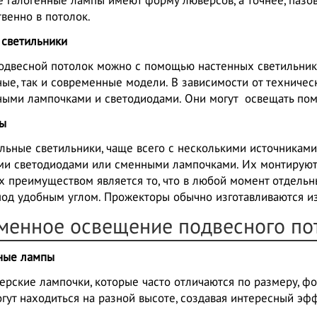
 галогенные лампы имеют форму люверсов, а точнее, пазов
венно в потолок.
 светильники
подвесной потолок можно с помощью настенных светильник
ые, так и современные модели. В зависимости от техниче
ными лампочками и светодиодами. Они могут освещать пом
ры
льные светильники, чаще всего с несколькими источниками 
ми светодиодами или сменными лампочками. Их монтируют
х преимуществом является то, что в любой момент отдель
под удобным углом. Прожекторы обычно изготавливаются из
менное освещение подвесного по
ные лампы
ерские лампочки, которые часто отличаются по размеру, фо
огут находиться на разной высоте, создавая интересный эфф