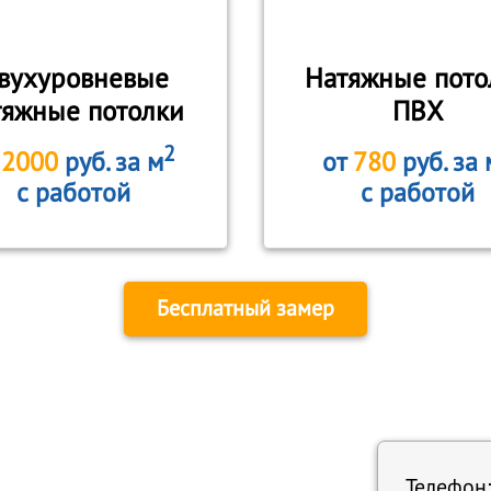
вухуровневые
Натяжные пото
тяжные потолки
ПВХ
2
т
2000
руб. за м
от
780
руб. за 
с работой
с работой
Бесплатный замер
Телефон