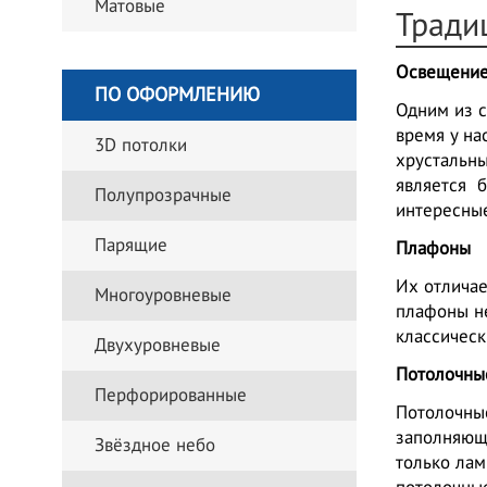
Матовые
Тради
Освещение
ПО ОФОРМЛЕНИЮ
Одним из 
время у на
3D потолки
хрустальны
является б
Полупрозрачные
интересны
Парящие
Плафоны
Их отличае
Многоуровневые
плафоны не
классическ
Двухуровневые
Потолочны
Перфорированные
Потолочные
заполняюще
Звёздное небо
только лам